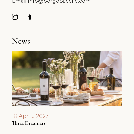
Email
info@borgobaccile.com
News
10 Aprile 2023
17 F
Three Dreamers
Degus