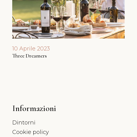
10 Aprile 2023
17 F
Three Dreamers
Degus
Informazioni
Dintorni
Cookie policy