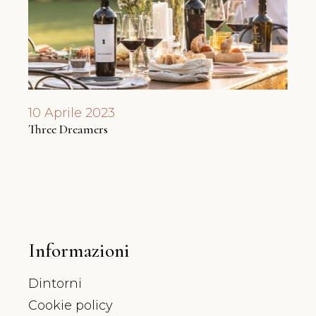
10 Aprile 2023
17 F
Three Dreamers
Degus
Informazioni
Dintorni
Cookie policy