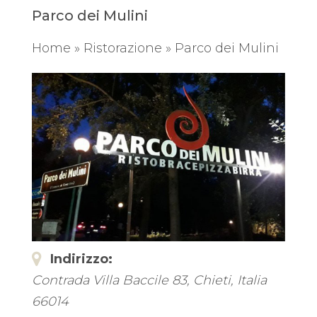
Parco dei Mulini
Home
»
Ristorazione
»
Parco dei Mulini
Indirizzo:
Contrada Villa Baccile 83
,
Chieti, Italia
66014