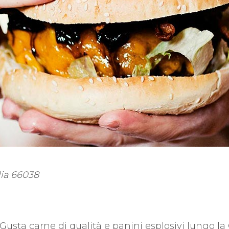
lia
66038
. Gusta carne di qualità e panini esplosivi lungo la