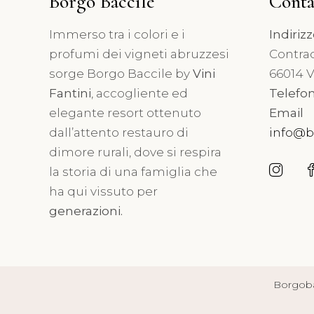
Borgo Baccile
Conta
Immerso tra i colori e i
Indiriz
8
profumi dei vigneti abruzzesi
Contrad
Pi
sorge Borgo Baccile by
Vini
66014 Vi
Fantini
, accogliente ed
Telefo
elegante resort ottenuto
Email
dall’attento restauro di
info@b
17 Febbraio 2023
dimore rurali, dove si respira
Degustazioni
la storia di una famiglia che
ha qui vissuto per
generazioni.
Borgobac