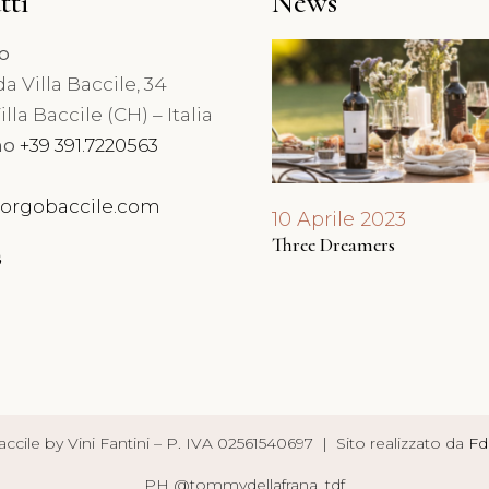
tti
News
zo
 Agosto 2024
a Villa Baccile, 34
scina
lla Baccile (CH) – Italia
no
+39 391.7220563
orgobaccile.com
10 Aprile 2023
Three Dreamers
cile by Vini Fantini – P. IVA 02561540697 | Sito realizzato da
Fd
PH @tommydellafrana_tdf