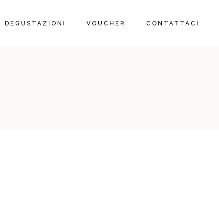
CATALOGO
DEGUSTAZIONI
VOUCHER
CONTATTACI
CARRELLO
CASSA
CATALOGO
CARRELLO
CASSA